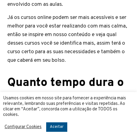
envolvido com as aulas.
Já os cursos online podem ser mais acessíveis e ser
melhor para você estar realizando com mais calma,
então se inspire em nosso conteúdo e veja qual
desses cursos você se identifica mais, assim terá o
curso certo para as suas necessidades e também o
que caberá em seu bolso.
Quanto tempo dura o
curso de
Usamos cookies em nosso site para fornecer a experiência mais
relevante, lembrando suas preferências e visitas repetidas. Ao
maquiagem?
clicar em “Aceitar”, concorda com a utilização de TODOS os
cookies.
Configurar Cookies
Aceitar
Hoje podemos dizer que existe diversos tipos de