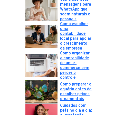
mensagens para
WhatsApp que
soem naturais e
pessoais
Como escolher
uma
contabilidade
local para apoiar
o crescimento
da empresa
Como organizar
a contabilidade
de um e-
commerce sem
perder o
controle
Como preparar o
aquário antes de
escolher peixes
ornamentais
Cuidados com
pets no dia a dia: