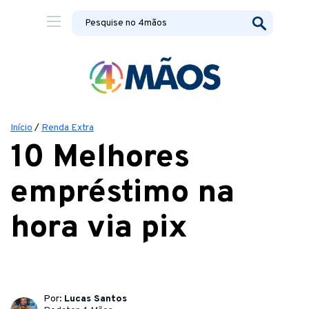
Início
/
Renda Extra
10 Melhores
empréstimo na
hora via pix
Por:
Lucas Santos