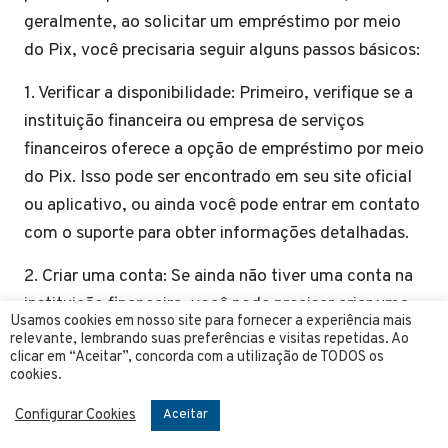
geralmente, ao solicitar um empréstimo por meio
do Pix, você precisaria seguir alguns passos básicos:
1. Verificar a disponibilidade: Primeiro, verifique se a
instituição financeira ou empresa de serviços
financeiros oferece a opção de empréstimo por meio
do Pix. Isso pode ser encontrado em seu site oficial
ou aplicativo, ou ainda você pode entrar em contato
com o suporte para obter informações detalhadas.
2. Criar uma conta: Se ainda não tiver uma conta na
instituição financeira, você pode precisar criar uma
Usamos cookies em nosso site para fornecer a experiência mais
conta, fornecendo informações pessoais e dados de
relevante, lembrando suas preferências e visitas repetidas. Ao
clicar em “Aceitar”, concorda com a utilização de TODOS os
contato.
cookies.
3. Preencher a solicitação: Após criar uma conta,
Configurar Cookies
Aceitar
você geralmente precisará preencher uma