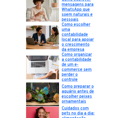
mensagens para
WhatsApp que
soem naturais e
pessoais
Como escolher
uma
contabilidade
local para apoiar
o crescimento
da empresa
Como organizar
a contabilidade
de um e-
commerce sem
perder o
controle
Como preparar o
aquário antes de
escolher peixes
ornamentais
Cuidados com
pets no dia a dia: