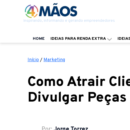
Inspirando, informando e gerando empreendedores
HOME
IDEIAS PARA RENDA EXTRA
IDEIA
Início
/
Marketing
Como Atrair Cli
Divulgar Peças 
Por:
Jorge Torrez