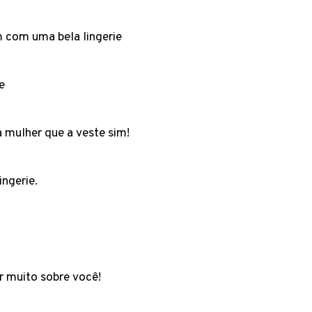
m com uma bela lingerie
ie
a mulher que a veste sim!
ingerie.
r muito sobre você!