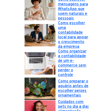
mensagens para
WhatsApp que
soem naturais e
pessoais
Como escolher
uma
contabilidade
local para apoiar
o crescimento
da empresa
Como organizar
a contabilidade
de um e-
commerce sem
perder o
controle
Como preparar o
aquário antes de
escolher peixes
ornamentais
Cuidados com
pets no dia a dia: