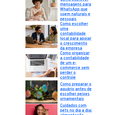
mensagens para
WhatsApp que
soem naturais e
pessoais
Como escolher
uma
contabilidade
local para apoiar
o crescimento
da empresa
Como organizar
a contabilidade
de um e-
commerce sem
perder o
controle
Como preparar o
aquário antes de
escolher peixes
ornamentais
Cuidados com
pets no dia a dia: