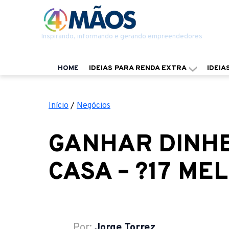
Inspirando, informando e gerando empreendedores
HOME
IDEIAS PARA RENDA EXTRA
IDEIA
Início
/
Negócios
GANHAR DINHE
CASA – ?17 ME
Por:
Jorge Torrez