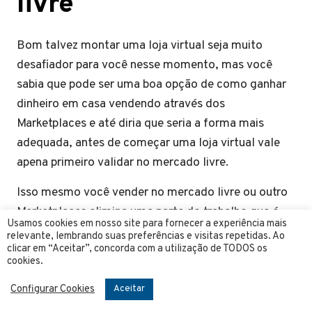
livre
Bom talvez montar uma loja virtual seja muito
desafiador para você nesse momento, mas você
sabia que pode ser uma boa opção de como ganhar
dinheiro em casa vendendo através dos
Marketplaces e até diria que seria a forma mais
adequada, antes de começar uma loja virtual vale
apena primeiro validar no mercado livre.
Isso mesmo você vender no mercado livre ou outro
Marketplaces elimina uma parte do trabalho que é
Usamos cookies em nosso site para fornecer a experiência mais
aproveitar a audiência daquele Marketplaces e fazer
relevante, lembrando suas preferências e visitas repetidas. Ao
clicar em “Aceitar”, concorda com a utilização de TODOS os
com que seus produtos sejam encontrados.
cookies.
O segredo aqui é você iniciar em um bom nicho e
Configurar Cookies
Aceitar
diversificar os seus produtos e anúncios, criando