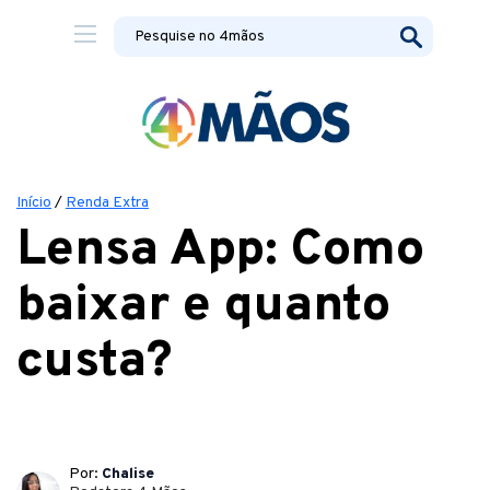
Início
/
Renda Extra
Lensa App: Como
baixar e quanto
custa?
Por:
Chalise