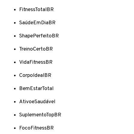
FitnessTotalBR
SaúdeEmDiaBR
ShapePerfeitoBR
TreinoCertoBR
VidaFitnessBR
CorpoIdealBR
BemEstarTotal
AtivoeSaudável
SuplementoTopBR
FocoFitnessBR