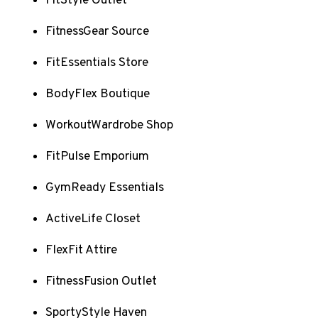
FitStyle Outlet
FitnessGear Source
FitEssentials Store
BodyFlex Boutique
WorkoutWardrobe Shop
FitPulse Emporium
GymReady Essentials
ActiveLife Closet
FlexFit Attire
FitnessFusion Outlet
SportyStyle Haven