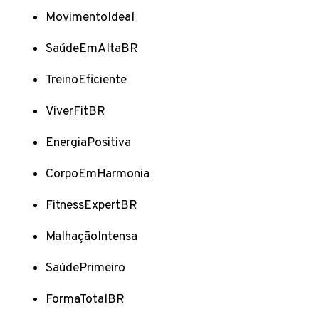
MovimentoIdeal
SaúdeEmAltaBR
TreinoEficiente
ViverFitBR
EnergiaPositiva
CorpoEmHarmonia
FitnessExpertBR
MalhaçãoIntensa
SaúdePrimeiro
FormaTotalBR