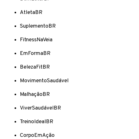
AtletaBR
SuplementoBR
FitnessNaVeia
EmFormaBR
BelezaFitBR
MovimentoSaudável
MalhaçãoBR
ViverSaudávelBR
TreinoIdealBR
CorpoEmAção