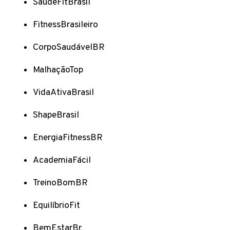
SaúdeFitBrasil
FitnessBrasileiro
CorpoSaudávelBR
MalhaçãoTop
VidaAtivaBrasil
ShapeBrasil
EnergiaFitnessBR
AcademiaFácil
TreinoBomBR
EquilíbrioFit
BemEstarBr