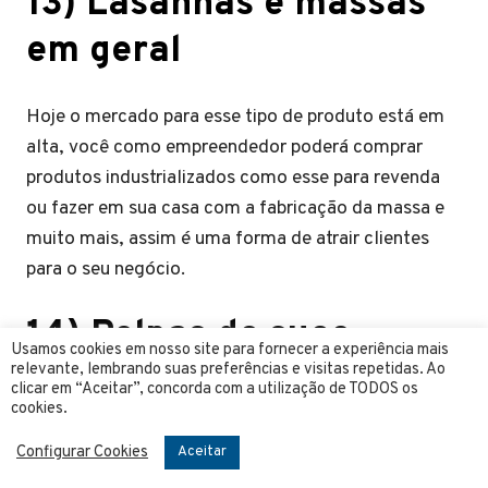
13) Lasanhas e massas
em geral
Hoje o mercado para esse tipo de produto está em
alta, você como empreendedor poderá comprar
produtos industrializados como esse para revenda
ou fazer em sua casa com a fabricação da massa e
muito mais, assim é uma forma de atrair clientes
para o seu negócio.
14) Polpas de suco
Usamos cookies em nosso site para fornecer a experiência mais
relevante, lembrando suas preferências e visitas repetidas. Ao
clicar em “Aceitar”, concorda com a utilização de TODOS os
Um produto que vende muito principalmente para
cookies.
quem deseja
abrir restaurante
, você poderá fabricar
Configurar Cookies
Aceitar
ou já comprar pronto para vender em seu negócio e