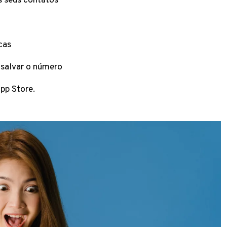
s seus contatos
icas
salvar o número
pp Store.