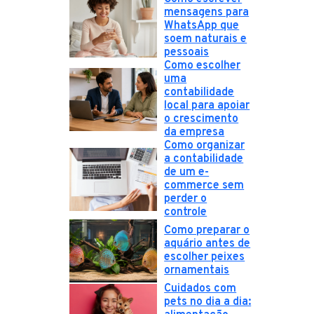
mensagens para
WhatsApp que
soem naturais e
pessoais
Como escolher
uma
contabilidade
local para apoiar
o crescimento
da empresa
Como organizar
a contabilidade
de um e-
commerce sem
perder o
controle
Como preparar o
aquário antes de
escolher peixes
ornamentais
Cuidados com
pets no dia a dia: