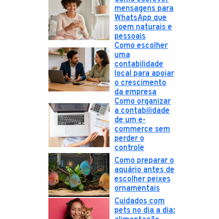
mensagens para
WhatsApp que
soem naturais e
pessoais
Como escolher
uma
contabilidade
local para apoiar
o crescimento
da empresa
Como organizar
a contabilidade
de um e-
commerce sem
perder o
controle
Como preparar o
aquário antes de
escolher peixes
ornamentais
Cuidados com
pets no dia a dia: