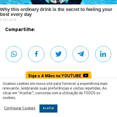
Compartilhe:
Siga o 4 Mãos no YOUTUBE
Usamos cookies em nosso site para fornecer a experiência mais
relevante, lembrando suas preferências e visitas repetidas. Ao
Dinheiro e Finanças
Franquias
Marketing
clicar em “Aceitar”, concorda com a utilização de TODOS os
cookies.
Negócios
Notícias
Renda Extra
Configurar Cookies
Aceitar