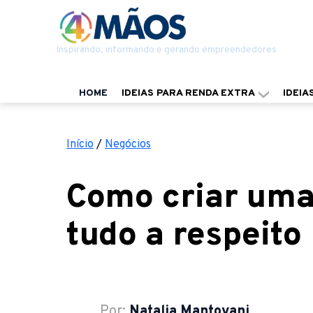
Inspirando, informando e gerando empreendedores
HOME
IDEIAS PARA RENDA EXTRA
IDEIA
Início
/
Negócios
Como criar uma
tudo a respeito
Por:
Natalia Mantovani