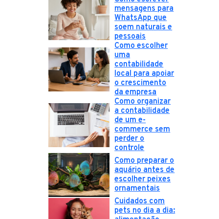
mensagens para
WhatsApp que
soem naturais e
pessoais
Como escolher
uma
contabilidade
local para apoiar
o crescimento
da empresa
Como organizar
a contabilidade
de um e-
commerce sem
perder o
controle
Como preparar o
aquário antes de
escolher peixes
ornamentais
Cuidados com
pets no dia a dia: