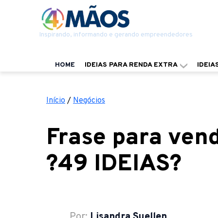
Inspirando, informando e gerando empreendedores
HOME
IDEIAS PARA RENDA EXTRA
IDEIA
Início
/
Negócios
Frase para vend
?49 IDEIAS?
Por:
Lisandra Suellen