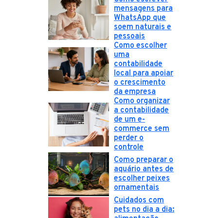
mensagens para
WhatsApp que
soem naturais e
pessoais
Como escolher
uma
contabilidade
local para apoiar
o crescimento
da empresa
Como organizar
a contabilidade
de um e-
commerce sem
perder o
controle
Como preparar o
aquário antes de
escolher peixes
ornamentais
Cuidados com
pets no dia a dia: