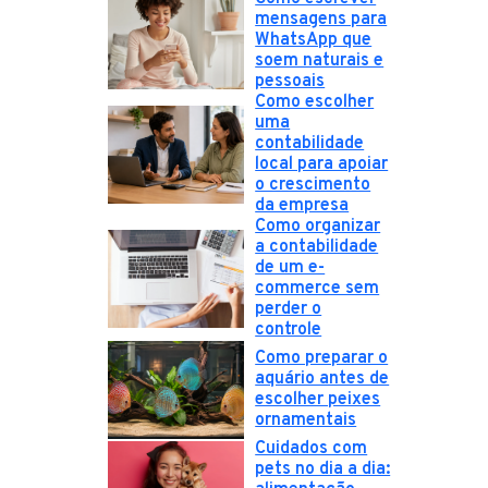
mensagens para
WhatsApp que
soem naturais e
pessoais
Como escolher
uma
contabilidade
local para apoiar
o crescimento
da empresa
Como organizar
a contabilidade
de um e-
commerce sem
perder o
controle
Como preparar o
aquário antes de
escolher peixes
ornamentais
Cuidados com
pets no dia a dia: