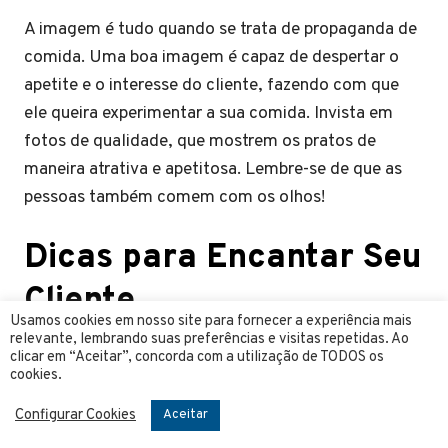
A imagem é tudo quando se trata de propaganda de
comida. Uma boa imagem é capaz de despertar o
apetite e o interesse do cliente, fazendo com que
ele queira experimentar a sua comida. Invista em
fotos de qualidade, que mostrem os pratos de
maneira atrativa e apetitosa. Lembre-se de que as
pessoas também comem com os olhos!
Dicas para Encantar Seu
Cliente
Usamos cookies em nosso site para fornecer a experiência mais
relevante, lembrando suas preferências e visitas repetidas. Ao
Proporcione uma experiência excepcional aos seus
clicar em “Aceitar”, concorda com a utilização de TODOS os
clientes para encantá-los e fidelizá-los. Algumas
cookies.
dicas incluem embalagens criativas e
Configurar Cookies
Aceitar
personalizadas, brindes surpresa, atendimento