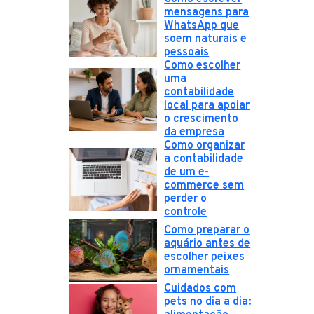
mensagens para
WhatsApp que
soem naturais e
pessoais
Como escolher
uma
contabilidade
local para apoiar
o crescimento
da empresa
Como organizar
a contabilidade
de um e-
commerce sem
perder o
controle
Como preparar o
aquário antes de
escolher peixes
ornamentais
Cuidados com
pets no dia a dia: