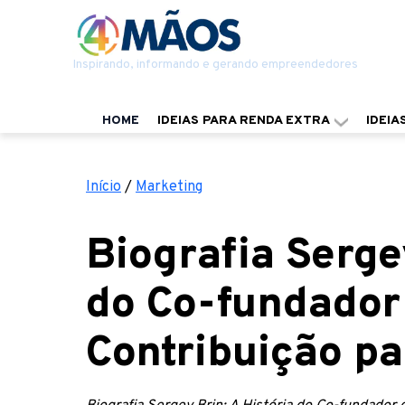
Inspirando, informando e gerando empreendedores
HOME
IDEIAS PARA RENDA EXTRA
IDEIA
Início
/
Marketing
Biografia Serge
do Co-fundador
Contribuição pa