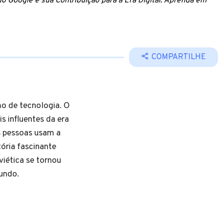
do Google e sua Contribuição para a Era Digital. Aprenda em
COMPARTILHE
o de tecnologia. O
s influentes da era
s pessoas usam a
tória fascinante
iética se tornou
undo.