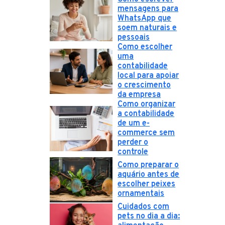
mensagens para
WhatsApp que
soem naturais e
pessoais
Como escolher
uma
contabilidade
local para apoiar
o crescimento
da empresa
Como organizar
a contabilidade
de um e-
commerce sem
perder o
controle
Como preparar o
aquário antes de
escolher peixes
ornamentais
Cuidados com
pets no dia a dia: