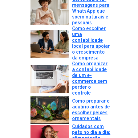
mensagens para
WhatsApp que
soem naturais e
pessoais
Como escolher
uma
contabilidade
local para apoiar
o crescimento
da empresa
Como organizar
a contabilidade
de um e-
commerce sem
perder o
controle
Como preparar o
aquário antes de
escolher peixes
ornamentais
Cuidados com
pets no dia a dia: