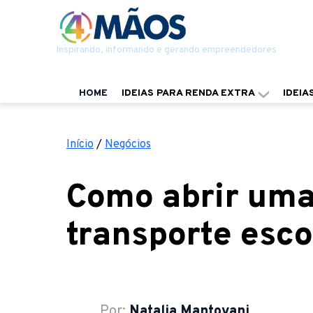
Inspirando, informando e gerando empreendedores
HOME
IDEIAS PARA RENDA EXTRA
IDEIA
Início
/
Negócios
Como abrir um
transporte esco
Por:
Natalia Mantovani