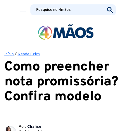
Início
/
Renda Extra
Como preencher
nota promissória?
Confira modelo
Por:
Chalise