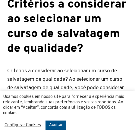
Critérios a considerar
ao selecionar um
curso de salvatagem
de qualidade?
Critérios a considerar ao selecionar um curso de
salvatagem de qualidade? Ao selecionar um curso
de salvatagem de qualidade, você pode considerar
os seguintes critérios:
Usamos cookies em nosso site para fornecer a experiência mais
relevante, lembrando suas preferências e visitas repetidas. Ao
clicar em “Aceitar”, concorda com a utilização de TODOS os
1. Acreditação e reconhecimento: Verifique se o
cookies.
curso é oferecido por uma instituição acreditada e
Configurar Cookies
reconhecida na área de segurança marítima.
Aceitar
Certificações e acreditações de organizações