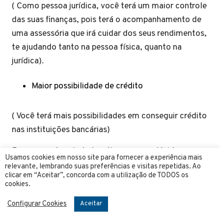
( Como pessoa jurídica, você terá um maior controle
das suas finanças, pois terá o acompanhamento de
uma assessória que irá cuidar dos seus rendimentos,
te ajudando tanto na pessoa física, quanto na
jurídica).
Maior possibilidade de crédito
( Você terá mais possibilidades em conseguir crédito
nas instituições bancárias)
Esperamos ter ajudado a tirar as suas dúvidas e
Usamos cookies em nosso site para fornecer a experiência mais
trilhar o melhor caminho para economia e
relevante, lembrando suas preferências e visitas repetidas. Ao
clicar em “Aceitar”, concorda com a utilização de TODOS os
rentabilidade do seu negocio. Sucesso!
cookies.
Configurar Cookies
Aceitar