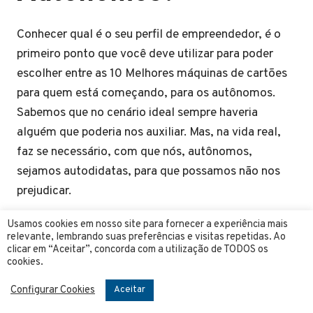
Conhecer qual é o seu perfil de empreendedor, é o
primeiro ponto que você deve utilizar para poder
escolher entre as 10 Melhores máquinas de cartões
para quem está começando, para os autônomos.
Sabemos que no cenário ideal sempre haveria
alguém que poderia nos auxiliar. Mas, na vida real,
faz se necessário, com que nós, autônomos,
sejamos autodidatas, para que possamos não nos
prejudicar.
E mesmo contando o empenho e dedicação, ainda
Usamos cookies em nosso site para fornecer a experiência mais
relevante, lembrando suas preferências e visitas repetidas. Ao
encontramos alguns erros no meio do caminho que
clicar em “Aceitar”, concorda com a utilização de TODOS os
acabam atrasando aquele “meio de campo”. Mas,
cookies.
antes de escolher quais as Melhores máquinas de
Configurar Cookies
Aceitar
cartões para quem está começando para o seu tipo