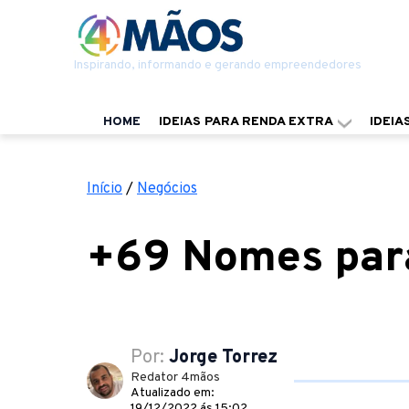
Inspirando, informando e gerando empreendedores
HOME
IDEIAS PARA RENDA EXTRA
IDEIA
Início
/
Negócios
+69 Nomes para
Por:
Jorge Torrez
Redator 4mãos
Atualizado em:
19/12/2022 ás 15:02