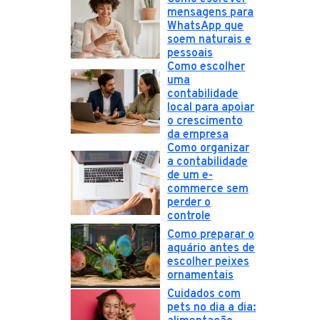
mensagens para
WhatsApp que
soem naturais e
pessoais
Como escolher
uma
contabilidade
local para apoiar
o crescimento
da empresa
Como organizar
a contabilidade
de um e-
commerce sem
perder o
controle
Como preparar o
aquário antes de
escolher peixes
ornamentais
Cuidados com
pets no dia a dia: