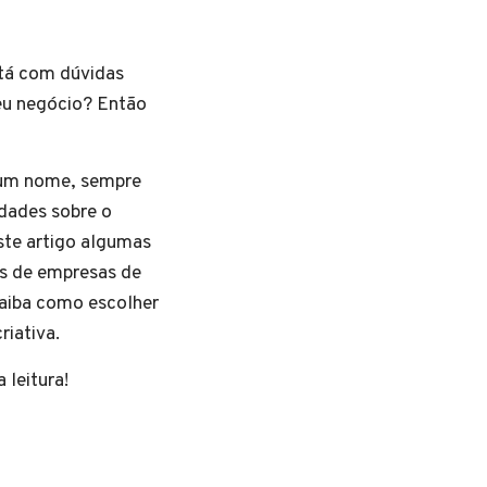
stá com dúvidas
eu negócio? Então
 um nome, sempre
dades sobre o
este artigo algumas
s de empresas de
saiba como escolher
riativa.
 leitura!