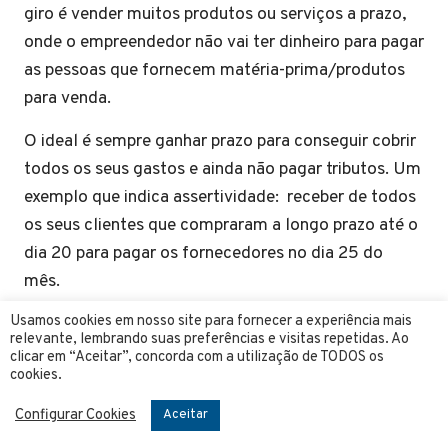
giro é vender muitos produtos ou serviços a prazo,
onde o empreendedor não vai ter dinheiro para pagar
as pessoas que fornecem matéria-prima/produtos
para venda.
O ideal é sempre ganhar prazo para conseguir cobrir
todos os seus gastos e ainda não pagar tributos. Um
exemplo que indica assertividade: receber de todos
os seus clientes que compraram a longo prazo até o
dia 20 para pagar os fornecedores no dia 25 do
mês.
Usamos cookies em nosso site para fornecer a experiência mais
Assim você não tem problemas e pode até mesmo
relevante, lembrando suas preferências e visitas repetidas. Ao
pensar em ter um Capital de Giro próprio.
clicar em “Aceitar”, concorda com a utilização de TODOS os
cookies.
Contabilidade para
Configurar Cookies
Aceitar