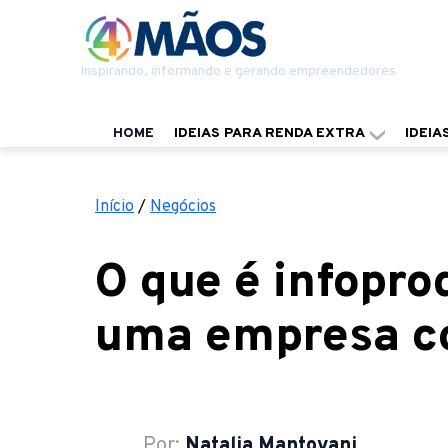
Inspirando, informando e gerando empreendedores
HOME
IDEIAS PARA RENDA EXTRA
IDEIA
Início
/
Negócios
O que é infopro
uma empresa c
Por:
Natalia Mantovani