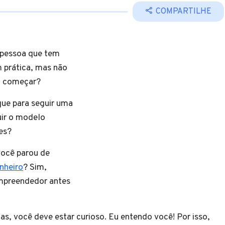
COMPARTILHE
 pessoa que tem
m prática, mas não
a começar?
que para seguir uma
ir o modelo
ões?
você parou de
nheiro
? Sim,
empreendedor antes
s, você deve estar curioso. Eu entendo você! Por isso,