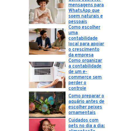
mensagens para
WhatsApp que
soem naturais e
pessoais
Como escolher
uma
contabilidade
local para apoiar
o crescimento
da empresa
Como organizar
a contabilidade
de um e-
commerce sem
perder o
controle
Como preparar o
aquário antes de
escolher peixes
ornamentais
Cuidados com
pets no dia a dia: