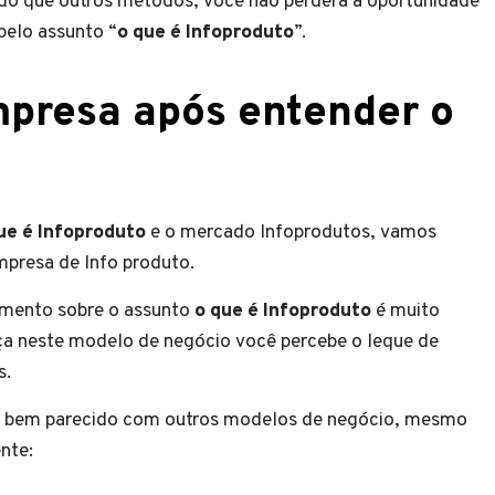
do que outros métodos, você não perderá a oportunidade
 pelo assunto “
o que é Infoproduto
”.
presa após entender o
ue é Infoproduto
e o mercado Infoprodutos, vamos
presa de Info produto.
imento sobre o assunto
o que é Infoproduto
é muito
beça neste modelo de negócio você percebe o leque de
s.
 é bem parecido com outros modelos de negócio, mesmo
nte: