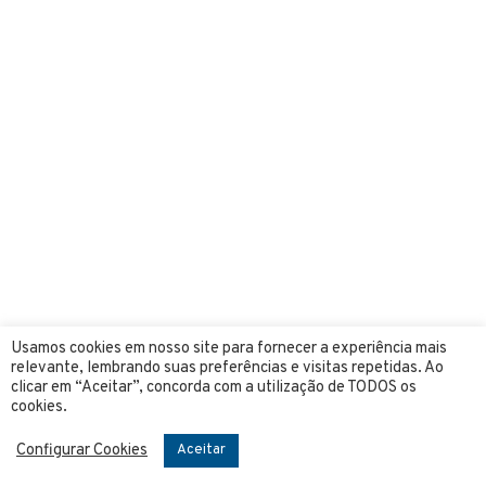
Simples Nacional
Usamos cookies em nosso site para fornecer a experiência mais
relevante, lembrando suas preferências e visitas repetidas. Ao
para advogados é
clicar em “Aceitar”, concorda com a utilização de TODOS os
cookies.
realmente uma boa
Configurar Cookies
Aceitar