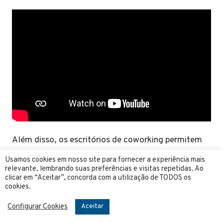
Além disso, os escritórios de coworking permitem
que os funcionários encontrem significado em seu
Usamos cookies em nosso site para fornecer a experiência mais
trabalho e oferecem aos membros uma sala para
relevante, lembrando suas preferências e visitas repetidas. Ao
clicar em “Aceitar”, concorda com a utilização de TODOS os
expandir sua rede de contatos e negócios.
cookies.
De acordo com uma pesquisa, 72% dos profissionais
Configurar Cookies
Aceitar
relataram que ter mais benefícios no trabalho