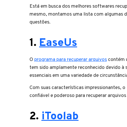
Está em busca dos melhores softwares recup
mesmo, montamos uma lista com algumas das
questões.
1.
EaseUs
O
programa para recuperar arquivos
contém u
tem sido amplamente reconhecido devido à s
essenciais em uma variedade de circunstânci
Com suas características impressionantes, 
confiável e poderoso para recuperar arquiv
2.
iToolab