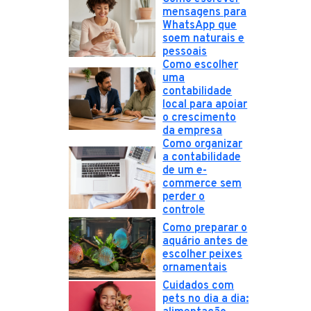
mensagens para
WhatsApp que
soem naturais e
pessoais
Como escolher
uma
contabilidade
local para apoiar
o crescimento
da empresa
Como organizar
a contabilidade
de um e-
commerce sem
perder o
controle
Como preparar o
aquário antes de
escolher peixes
ornamentais
Cuidados com
pets no dia a dia: