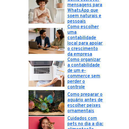
mensagens para
WhatsApp que
soem naturais e
pessoais
Como escolher
uma
contabilidade
local para apoiar
o crescimento
da empresa
Como organizar
a contabilidade
de um e-
commerce sem
perder o
controle
Como preparar o
aquário antes de
escolher peixes
ornamentais
Cuidados com
pets no dia a dia: