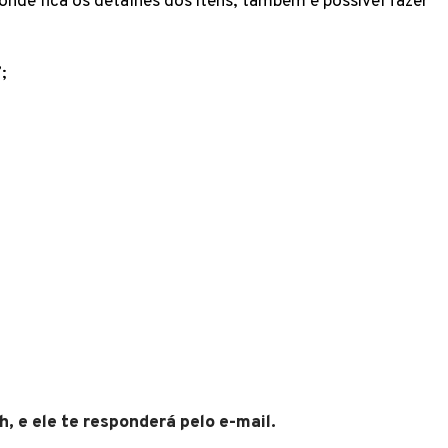
nde fica os detalhes dos itens, também é possível fazer
;
, e ele te responderá pelo e-mail.