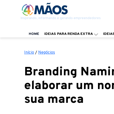
Inspirando, informando e gerando empreendedores
HOME
IDEIAS PARA RENDA EXTRA
IDEIA
Início
/
Negócios
Branding Namin
elaborar um no
sua marca