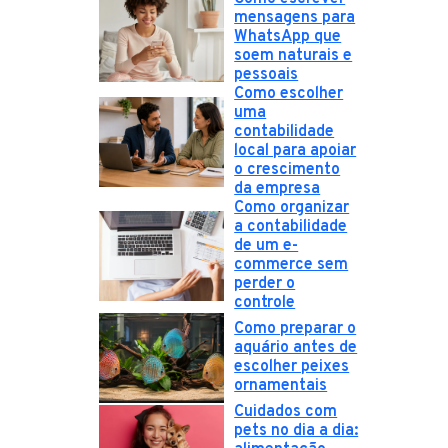
mensagens para
WhatsApp que
soem naturais e
pessoais
Como escolher
uma
contabilidade
local para apoiar
o crescimento
da empresa
Como organizar
a contabilidade
de um e-
commerce sem
perder o
controle
Como preparar o
aquário antes de
escolher peixes
ornamentais
Cuidados com
pets no dia a dia: