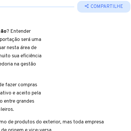
COMPARTILHE
ção
? Entender
portação será uma
ar nesta área de
uito sua eficiência
edoria na gestão
de fazer compras
ativo e aceito pela
o entre grandes
leiros.
umo de produtos do exterior, mas toda empresa
 de origem e vice-versa.