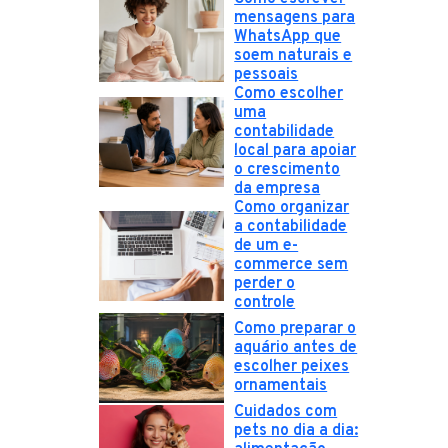
mensagens para
WhatsApp que
soem naturais e
pessoais
Como escolher
uma
contabilidade
local para apoiar
o crescimento
da empresa
Como organizar
a contabilidade
de um e-
commerce sem
perder o
controle
Como preparar o
aquário antes de
escolher peixes
ornamentais
Cuidados com
pets no dia a dia: