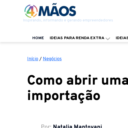
Inspirando, informando e gerando empreendedores
HOME
IDEIAS PARA RENDA EXTRA
IDEIA
Início
/
Negócios
Como abrir um
importação
Por:
Natalia Mantovani