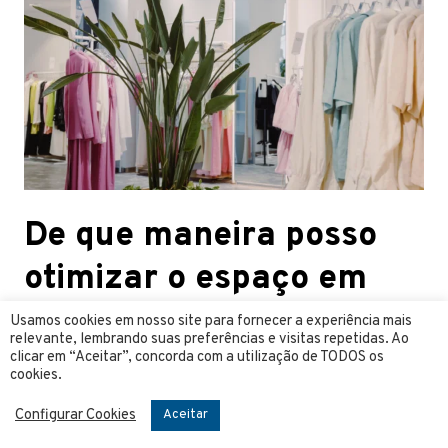
De que maneira posso
otimizar o espaço em
uma loja de roupas de
Usamos cookies em nosso site para fornecer a experiência mais
relevante, lembrando suas preferências e visitas repetidas. Ao
tamanho reduzido?
clicar em “Aceitar”, concorda com a utilização de TODOS os
cookies.
Para otimizar o espaço em uma loja de roupas de
Configurar Cookies
Aceitar
tamanho reduzido, é importante utilizar prateleiras e