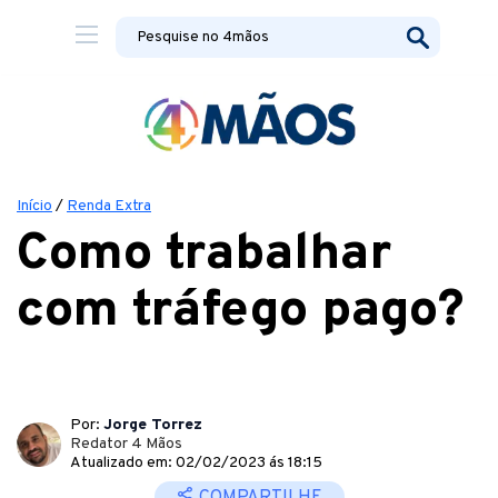
Início
/
Renda Extra
Como trabalhar
com tráfego pago?
Por:
Jorge Torrez
Redator 4 Mãos
Atualizado em: 02/02/2023 ás 18:15