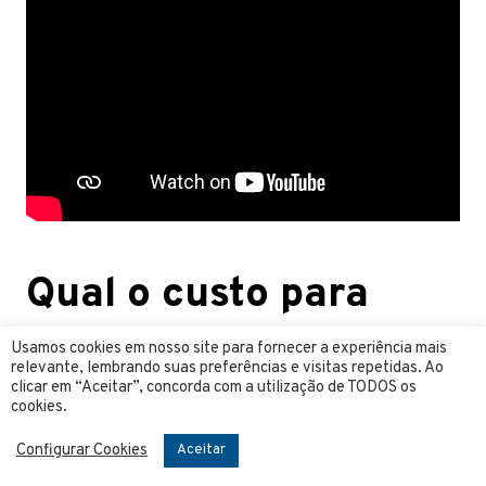
Qual o custo para
montar uma
Usamos cookies em nosso site para fornecer a experiência mais
relevante, lembrando suas preferências e visitas repetidas. Ao
pizzaria?
clicar em “Aceitar”, concorda com a utilização de TODOS os
cookies.
Configurar Cookies
Aceitar
O custo para montar uma pizzaria vai vaiar de