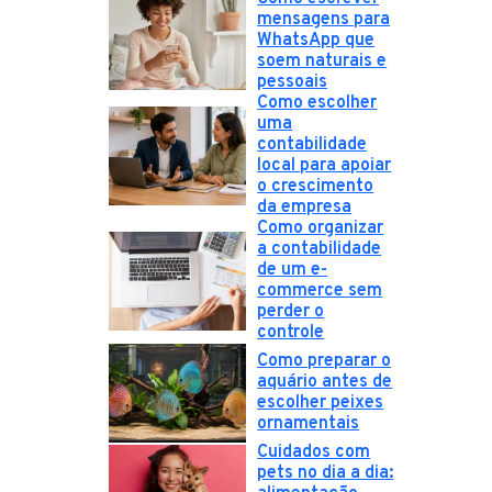
mensagens para
WhatsApp que
soem naturais e
pessoais
Como escolher
uma
contabilidade
local para apoiar
o crescimento
da empresa
Como organizar
a contabilidade
de um e-
commerce sem
perder o
controle
Como preparar o
aquário antes de
escolher peixes
ornamentais
Cuidados com
pets no dia a dia: