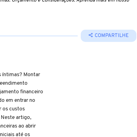
timas: Orçamento e Considerações. Aprenda mais em nosso
COMPARTILHE
s íntimas? Montar
reendimento
jamento financeiro
do em entrar no
r os custos
Neste artigo,
nceiras ao abrir
niciais até os