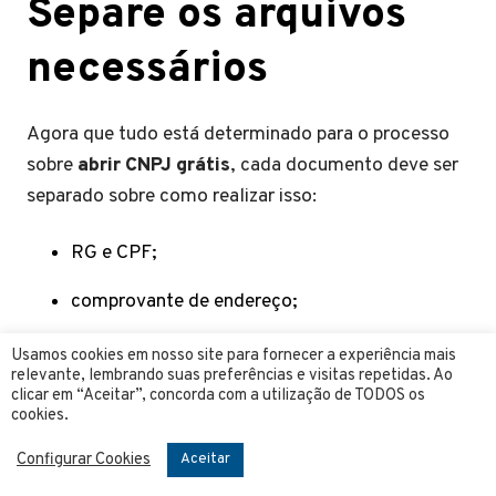
Separe os arquivos
necessários
Agora que tudo está determinado para o processo
sobre
abrir CNPJ grátis
, cada documento deve ser
separado sobre como realizar isso:
RG e CPF;
comprovante de endereço;
certidão de casamento de quem for casado;
Usamos cookies em nosso site para fornecer a experiência mais
relevante, lembrando suas preferências e visitas repetidas. Ao
clicar em “Aceitar”, concorda com a utilização de TODOS os
cópia do IPTU ou documento que indique a
cookies.
inscrição municipal do imóvel em que será a
sede da empresa.
Configurar Cookies
Aceitar