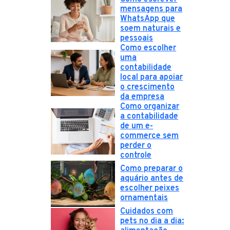
mensagens para
WhatsApp que
soem naturais e
pessoais
Como escolher
uma
contabilidade
local para apoiar
o crescimento
da empresa
Como organizar
a contabilidade
de um e-
commerce sem
perder o
controle
Como preparar o
aquário antes de
escolher peixes
ornamentais
Cuidados com
pets no dia a dia: