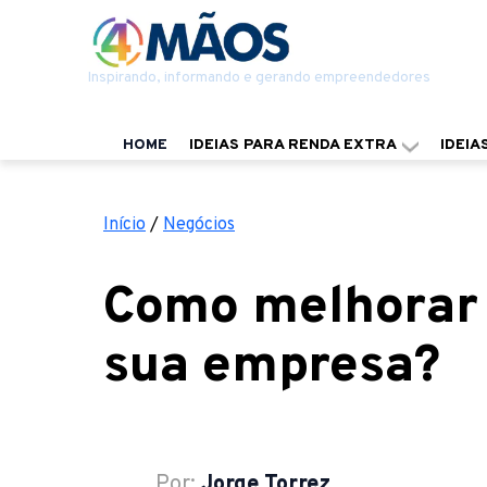
Inspirando, informando e gerando empreendedores
HOME
IDEIAS PARA RENDA EXTRA
IDEIA
Início
/
Negócios
Como melhorar
sua empresa?
Por:
Jorge Torrez