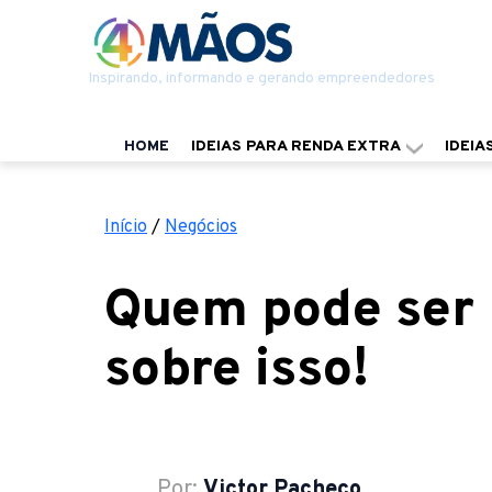
Inspirando, informando e gerando empreendedores
HOME
IDEIAS PARA RENDA EXTRA
IDEIA
Início
/
Negócios
Quem pode ser 
sobre isso!
Por:
Victor Pacheco