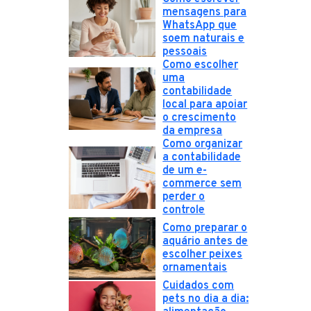
mensagens para
WhatsApp que
soem naturais e
pessoais
Como escolher
uma
contabilidade
local para apoiar
o crescimento
da empresa
Como organizar
a contabilidade
de um e-
commerce sem
perder o
controle
Como preparar o
aquário antes de
escolher peixes
ornamentais
Cuidados com
pets no dia a dia: