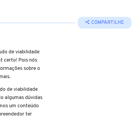
COMPARTILHE
do de viabilidade
t certo! Pois nós
formações sobre o
 pouco mais.
do de viabilidade
do algumas dúvidas
xemos um conteúdo
preendedor ter