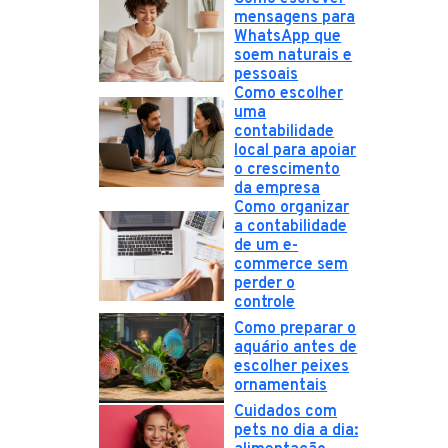
mensagens para
WhatsApp que
soem naturais e
pessoais
Como escolher
uma
contabilidade
local para apoiar
o crescimento
da empresa
Como organizar
a contabilidade
de um e-
commerce sem
perder o
controle
Como preparar o
aquário antes de
escolher peixes
ornamentais
Cuidados com
pets no dia a dia: