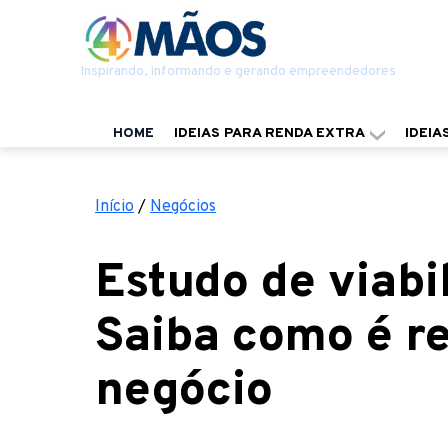
Inspirando, informando e gerando empreendedores
HOME
IDEIAS PARA RENDA EXTRA
IDEIA
Início
/
Negócios
Estudo de viabi
Saiba como é r
negócio